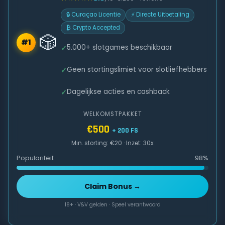
🔒 Curaçao Licentie
⚡ Directe Uitbetaling
₿ Crypto Accepted
🎲
#1
5.000+ slotgames beschikbaar
Geen stortingslimiet voor slotliefhebbers
Dagelijkse acties en cashback
WELKOMSTPAKKET
€500
+ 200 FS
Min. storting: €20 · Inzet: 30x
Populariteit
98%
Claim Bonus →
18+ · V&V gelden · Speel verantwoord