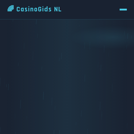
🌈 CasinoGids NL